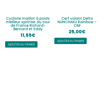
Cycliste maillot à poids
Cerf volant Delta
meilleur sprinter du tour
NUNCHAKU Rainbow –
de France Richard-
CIM
Bernard et Eddy
25,00
€
11,55
€
AJOUTER AU PANIER
AJOUTER AU PANIER