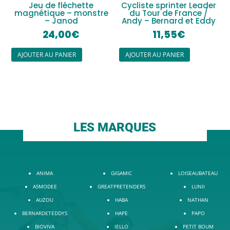
Jeu de fléchette
Cycliste sprinter Leader
magnétique – monstre
du Tour de France /
– Janod
Andy – Bernard et Eddy
24,00
€
11,55
€
AJOUTER AU PANIER
AJOUTER AU PANIER
LES MARQUES
ANIMA
GIGAMIC
LOISEAUBATEAU
ASMODEE
GREATPRETENDERS
LUNII
AUZOU
HABA
NATHAN
BERNARDETEDDYS
HAPE
PAPO
BIOVIVA
IELLO
PETIT BOUM