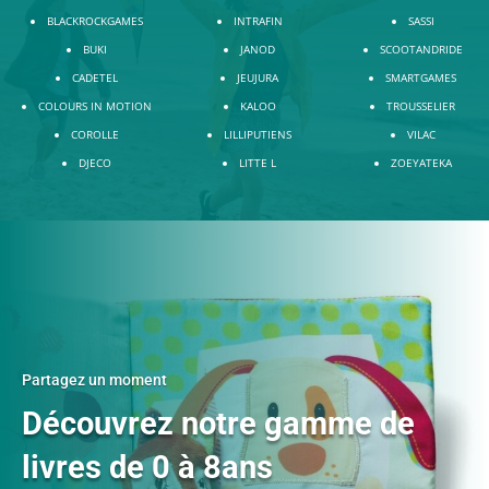
BLACKROCKGAMES
INTRAFIN
SASSI
BUKI
JANOD
SCOOTANDRIDE
CADETEL
JEUJURA
SMARTGAMES
COLOURS IN MOTION
KALOO
TROUSSELIER
COROLLE
LILLIPUTIENS
VILAC
DJECO
LITTE L
ZOEYATEKA
Partagez un moment
Découvrez notre gamme de
livres de 0 à 8ans