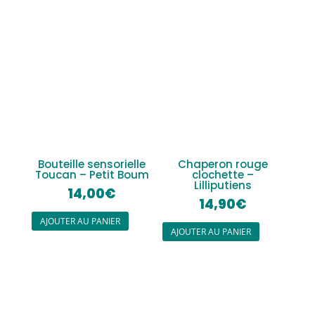
Bouteille sensorielle
Chaperon rouge
Toucan – Petit Boum
clochette –
Lilliputiens
14,00
€
14,90
€
AJOUTER AU PANIER
AJOUTER AU PANIER