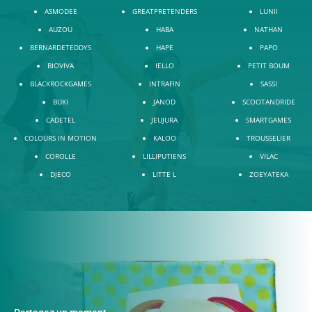
ASMODEE
GREATPRETENDERS
LUNII
AUZOU
HABA
NATHAN
BERNARDETEDDYS
HAPE
PAPO
BIOVIVA
IELLO
PETIT BOUM
BLACKROCKGAMES
INTRAFIN
SASSI
BUKI
JANOD
SCOOTANDRIDE
CADETEL
JEUJURA
SMARTGAMES
COLOURS IN MOTION
KALOO
TROUSSELIER
COROLLE
LILLIPUTIENS
VILAC
DJECO
LITTE L
ZOEYATEKA