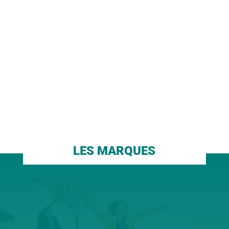
8 Crayons de couleur
A la manière
pour les petits –
d’Arcimboldo –
Djeco 09004
Bankiiiz Editions
10,00
€
29,00
€
AJOUTER AU PANIER
AJOUTER AU PANIER
1
2
3
4
…
68
69
70
→
LES MARQUES