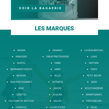
VOIR LA BAGAERIE
LES MARQUES
ANIMA
GIGAMIC
LOISEAUBATEAU
ASMODEE
GREATPRETENDERS
LUNII
AUZOU
HABA
NATHAN
BERNARDETEDDYS
HAPE
PAPO
BIOVIVA
IELLO
PETIT BOUM
BLACKROCKGAMES
INTRAFIN
SASSI
BUKI
JANOD
SCOOTANDRIDE
CADETEL
JEUJURA
SMARTGAMES
COLOURS IN MOTION
KALOO
TROUSSELIER
COROLLE
LILLIPUTIENS
VILAC