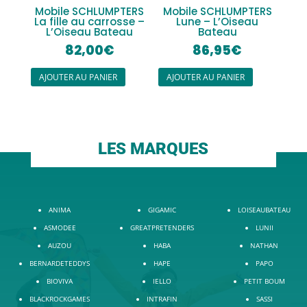
Mobile SCHLUMPTERS
Mobile SCHLUMPTERS
La fille au carrosse –
Lune – L’Oiseau
L’Oiseau Bateau
Bateau
82,00
€
86,95
€
AJOUTER AU PANIER
AJOUTER AU PANIER
LES MARQUES
ANIMA
GIGAMIC
LOISEAUBATEAU
ASMODEE
GREATPRETENDERS
LUNII
AUZOU
HABA
NATHAN
BERNARDETEDDYS
HAPE
PAPO
BIOVIVA
IELLO
PETIT BOUM
BLACKROCKGAMES
INTRAFIN
SASSI