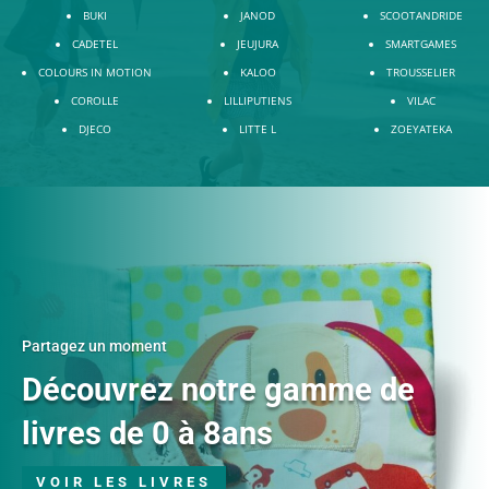
BUKI
JANOD
SCOOTANDRIDE
CADETEL
JEUJURA
SMARTGAMES
COLOURS IN MOTION
KALOO
TROUSSELIER
COROLLE
LILLIPUTIENS
VILAC
DJECO
LITTE L
ZOEYATEKA
Partagez un moment
Découvrez notre gamme de
livres de 0 à 8ans
VOIR LES LIVRES