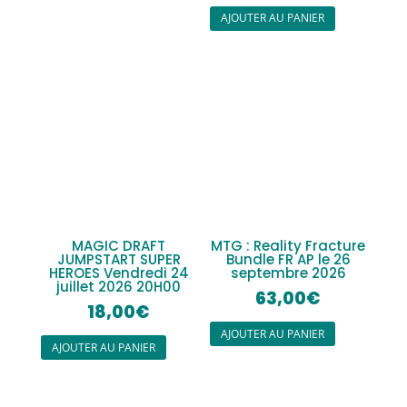
AJOUTER AU PANIER
MAGIC DRAFT
MTG : Reality Fracture
JUMPSTART SUPER
Bundle FR AP le 26
HEROES Vendredi 24
septembre 2026
juillet 2026 20H00
63,00
€
18,00
€
AJOUTER AU PANIER
AJOUTER AU PANIER