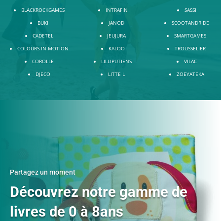
BLACKROCKGAMES
INTRAFIN
SASSI
BUKI
JANOD
SCOOTANDRIDE
CADETEL
JEUJURA
SMARTGAMES
COLOURS IN MOTION
KALOO
TROUSSELIER
COROLLE
LILLIPUTIENS
VILAC
DJECO
LITTE L
ZOEYATEKA
Partagez un moment
Découvrez notre gamme de
livres de 0 à 8ans