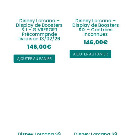
Disney Lorcana –
Disney Lorcana –
Display de Boosters
Display de Boosters
S11 – GIVRESORT
S12 – Contrées
Précommande
Inconnues
livraison 13/02/26
146,00
€
146,00
€
AJOUTER AU PANIER
AJOUTER AU PANIER
Disney Lorcana S9
Disney Lorcana S9