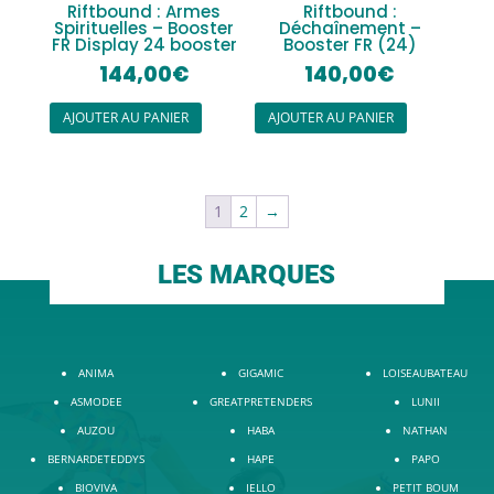
Riftbound : Armes
Riftbound :
Spirituelles – Booster
Déchaînement –
FR Display 24 booster
Booster FR (24)
144,00
€
140,00
€
AJOUTER AU PANIER
AJOUTER AU PANIER
1
2
→
LES MARQUES
ANIMA
GIGAMIC
LOISEAUBATEAU
ASMODEE
GREATPRETENDERS
LUNII
AUZOU
HABA
NATHAN
BERNARDETEDDYS
HAPE
PAPO
BIOVIVA
IELLO
PETIT BOUM