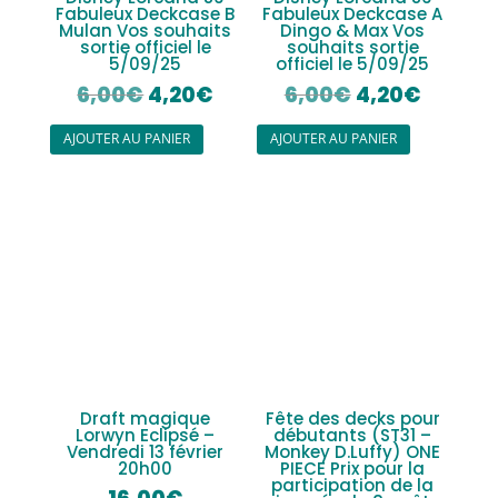
Fabuleux Deckcase B
Fabuleux Deckcase A
Mulan Vos souhaits
Dingo & Max Vos
sortie officiel le
souhaits sortie
5/09/25
officiel le 5/09/25
Le
Le
Le
Le
6,00
€
4,20
€
6,00
€
4,20
€
prix
prix
prix
prix
AJOUTER AU PANIER
AJOUTER AU PANIER
initial
actuel
initial
actuel
était :
est :
était :
est :
6,00€.
4,20€.
6,00€.
4,20€.
Draft magique
Fête des decks pour
Lorwyn Eclipsé –
débutants (ST31 –
Vendredi 13 février
Monkey D.Luffy) ONE
20h00
PIECE Prix pour la
participation de la