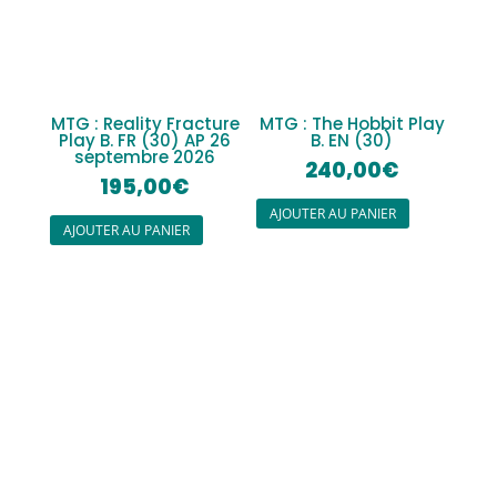
MTG : Reality Fracture
MTG : The Hobbit Play
Play B. FR (30) AP 26
B. EN (30)
septembre 2026
240,00
€
195,00
€
AJOUTER AU PANIER
AJOUTER AU PANIER