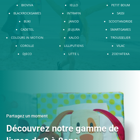
BIOVIVA
IELLO
PETIT BOUM
BLACKROCKGAMES
INTRAFIN
SASSI
BUKI
JANOD
SCOOTANDRIDE
CADETEL
JEUJURA
SMARTGAMES
COLOURS IN MOTION
KALOO
TROUSSELIER
COROLLE
LILLIPUTIENS
VILAC
DJECO
LITTE L
ZOEYATEKA
Partagez un moment
Découvrez notre gamme de