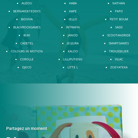
AUZOU
HABA
NATHAN
BERNARDETEDDYS
HAPE
PAPO
BIOVIVA
IELLO
PETIT BOUM
BLACKROCKGAMES
INTRAFIN
SASSI
BUKI
JANOD
SCOOTANDRIDE
CADETEL
JEUJURA
SMARTGAMES
COLOURS IN MOTION
KALOO
TROUSSELIER
COROLLE
LILLIPUTIENS
VILAC
DJECO
LITTE L
ZOEYATEKA
Partagez un moment