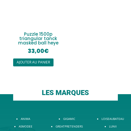
Puzzle 1500p
triangular tanck
masked ball heye
33,00
€
AJOUTER AU PANIER
LES MARQUES
ANIMA
GIGAMIC
LOISEAUBATEAU
ASMODEE
GREATPRETENDERS
LUNII