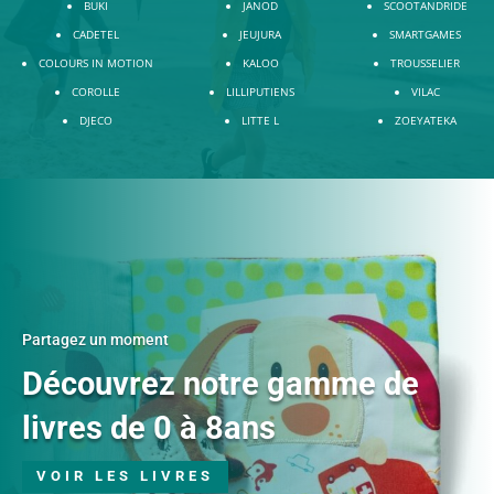
BUKI
JANOD
SCOOTANDRIDE
CADETEL
JEUJURA
SMARTGAMES
COLOURS IN MOTION
KALOO
TROUSSELIER
COROLLE
LILLIPUTIENS
VILAC
DJECO
LITTE L
ZOEYATEKA
Partagez un moment
Découvrez notre gamme de
livres de 0 à 8ans
VOIR LES LIVRES