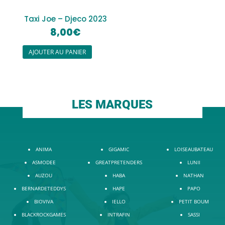
Taxi Joe – Djeco 2023
8,00
€
AJOUTER AU PANIER
LES MARQUES
ANIMA
GIGAMIC
LOISEAUBATEAU
ASMODEE
GREATPRETENDERS
LUNII
AUZOU
HABA
NATHAN
BERNARDETEDDYS
HAPE
PAPO
BIOVIVA
IELLO
PETIT BOUM
BLACKROCKGAMES
INTRAFIN
SASSI