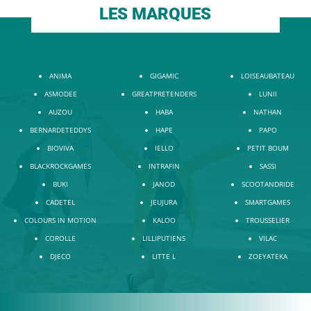
LES MARQUES
ANIMA
GIGAMIC
LOISEAUBATEAU
ASMODEE
GREATPRETENDERS
LUNII
AUZOU
HABA
NATHAN
BERNARDETEDDYS
HAPE
PAPO
BIOVIVA
IELLO
PETIT BOUM
BLACKROCKGAMES
INTRAFIN
SASSI
BUKI
JANOD
SCOOTANDRIDE
CADETEL
JEUJURA
SMARTGAMES
COLOURS IN MOTION
KALOO
TROUSSELIER
COROLLE
LILLIPUTIENS
VILAC
DJECO
LITTE L
ZOEYATEKA