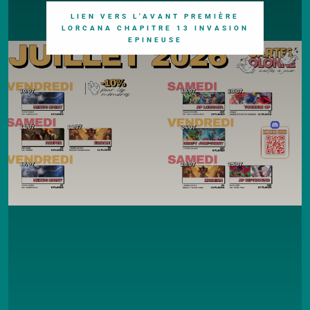
LIEN VERS L'AVANT PREMIÈRE
LORCANA CHAPITRE 13 INVASION
EPINEUSE