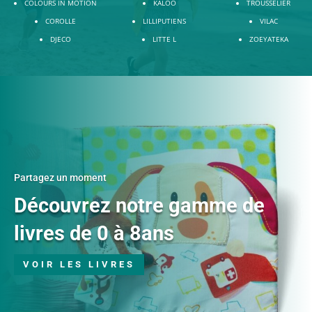
COLOURS IN MOTION
KALOO
TROUSSELIER
COROLLE
LILLIPUTIENS
VILAC
DJECO
LITTE L
ZOEYATEKA
Partagez un moment
Découvrez notre gamme de
livres de 0 à 8ans
VOIR LES LIVRES