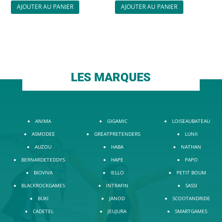
AJOUTER AU PANIER
AJOUTER AU PANIER
LES MARQUES
ANIMA
GIGAMIC
LOISEAUBATEAU
ASMODEE
GREATPRETENDERS
LUNII
AUZOU
HABA
NATHAN
BERNARDETEDDYS
HAPE
PAPO
BIOVIVA
IELLO
PETIT BOUM
BLACKROCKGAMES
INTRAFIN
SASSI
BUKI
JANOD
SCOOTANDRIDE
CADETEL
JEUJURA
SMARTGAMES