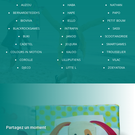
AUZOU
HABA
NATHAN
BERNARDETEDDYS
HAPE
PAPO
BIOVIVA
IELLO
PETIT BOUM
BLACKROCKGAMES
INTRAFIN
SASSI
BUKI
JANOD
SCOOTANDRIDE
CADETEL
JEUJURA
SMARTGAMES
COLOURS IN MOTION
KALOO
TROUSSELIER
COROLLE
LILLIPUTIENS
VILAC
DJECO
LITTE L
ZOEYATEKA
Partagez un moment