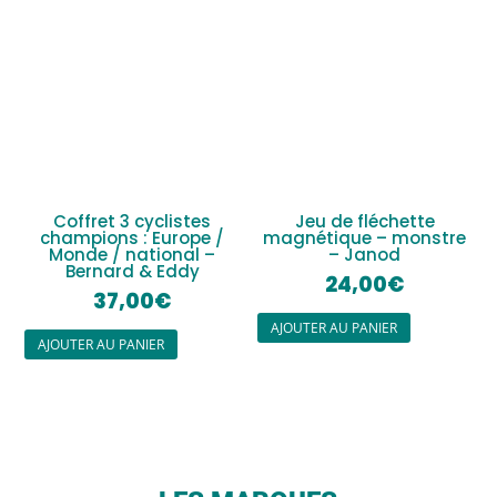
Coffret 3 cyclistes
Jeu de fléchette
champions : Europe /
magnétique – monstre
Monde / national –
– Janod
Bernard & Eddy
24,00
€
37,00
€
AJOUTER AU PANIER
AJOUTER AU PANIER