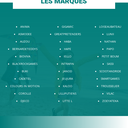
LES MARQUES
ANIMA
GIGAMIC
LOISEAUBATEAU
ASMODEE
GREATPRETENDERS
LUNII
AUZOU
HABA
NATHAN
BERNARDETEDDYS
HAPE
PAPO
BIOVIVA
IELLO
PETIT BOUM
BLACKROCKGAMES
INTRAFIN
SASSI
BUKI
JANOD
SCOOTANDRIDE
CADETEL
JEUJURA
SMARTGAMES
COLOURS IN MOTION
KALOO
TROUSSELIER
COROLLE
LILLIPUTIENS
VILAC
DJECO
LITTE L
ZOEYATEKA