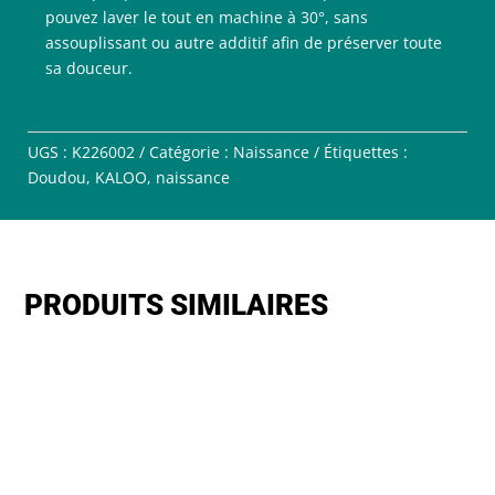
pouvez laver le tout en machine à 30°, sans
assouplissant ou autre additif afin de préserver toute
sa douceur.
UGS :
K226002
Catégorie :
Naissance
Étiquettes :
Doudou
,
KALOO
,
naissance
PRODUITS SIMILAIRES