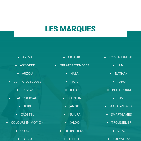
LES MARQUES
ANIMA
GIGAMIC
LOISEAUBATEAU
ASMODEE
GREATPRETENDERS
LUNII
AUZOU
HABA
NATHAN
BERNARDETEDDYS
HAPE
PAPO
BIOVIVA
IELLO
PETIT BOUM
BLACKROCKGAMES
INTRAFIN
SASSI
BUKI
JANOD
SCOOTANDRIDE
CADETEL
JEUJURA
SMARTGAMES
COLOURS IN MOTION
KALOO
TROUSSELIER
COROLLE
LILLIPUTIENS
VILAC
DJECO
LITTE L
ZOEYATEKA