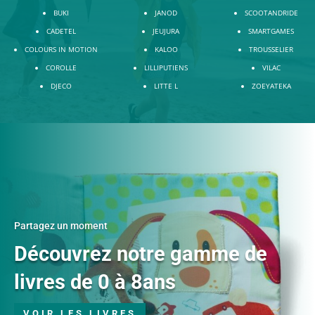
BUKI
JANOD
SCOOTANDRIDE
CADETEL
JEUJURA
SMARTGAMES
COLOURS IN MOTION
KALOO
TROUSSELIER
COROLLE
LILLIPUTIENS
VILAC
DJECO
LITTE L
ZOEYATEKA
Partagez un moment
Découvrez notre gamme de
livres de 0 à 8ans
VOIR LES LIVRES