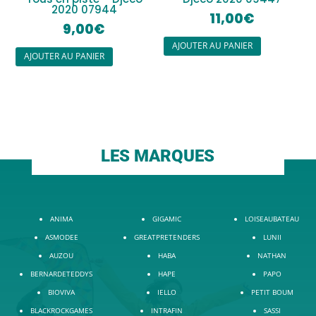
2020 07944
11,00
€
9,00
€
AJOUTER AU PANIER
AJOUTER AU PANIER
LES MARQUES
ANIMA
GIGAMIC
LOISEAUBATEAU
ASMODEE
GREATPRETENDERS
LUNII
AUZOU
HABA
NATHAN
BERNARDETEDDYS
HAPE
PAPO
BIOVIVA
IELLO
PETIT BOUM
BLACKROCKGAMES
INTRAFIN
SASSI