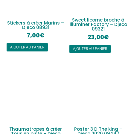
Sweet licorne broche à
Stickers à créer Marins –
illuminer Factory – Djeco
Djeco 08931
09321
7,00
€
23,00
€
AJOUTER AU PANIER
AJOUTER AU PANIER
Thaumatropes à créer
Poster 3 D The king –
Tous en piste – Djeco
Djeco 2020 09447