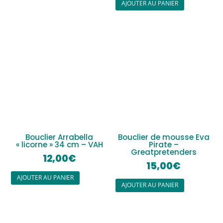
AJOUTER AU PANIER
Bouclier Arrabella
Bouclier de mousse Eva
« licorne » 34 cm – VAH
Pirate –
Greatpretenders
12,00
€
15,00
€
AJOUTER AU PANIER
AJOUTER AU PANIER