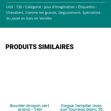
UGS :
730
Catégorie :
Jeux d'imagination
Étiquettes :
Chevaliers
,
Comme les grands
,
Déguisement
,
Spécialiste
du jouet en bois en Vendée
PRODUITS SIMILAIRES
Bouclier dragon vert
Dague Templier avec
grand – VAH
son fourreau blanc 35