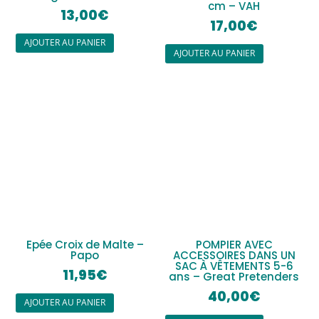
cm – VAH
13,00
€
17,00
€
AJOUTER AU PANIER
AJOUTER AU PANIER
Epée Croix de Malte –
POMPIER AVEC
Papo
ACCESSOIRES DANS UN
SAC À VÊTEMENTS 5-6
11,95
€
ans – Great Pretenders
40,00
€
AJOUTER AU PANIER