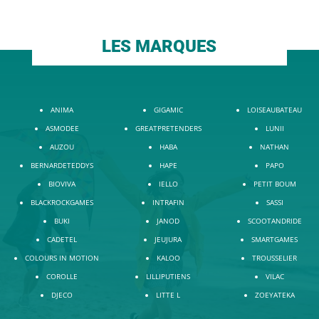
LES MARQUES
ANIMA
GIGAMIC
LOISEAUBATEAU
ASMODEE
GREATPRETENDERS
LUNII
AUZOU
HABA
NATHAN
BERNARDETEDDYS
HAPE
PAPO
BIOVIVA
IELLO
PETIT BOUM
BLACKROCKGAMES
INTRAFIN
SASSI
BUKI
JANOD
SCOOTANDRIDE
CADETEL
JEUJURA
SMARTGAMES
COLOURS IN MOTION
KALOO
TROUSSELIER
COROLLE
LILLIPUTIENS
VILAC
DJECO
LITTE L
ZOEYATEKA