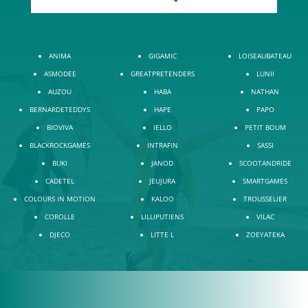
ANIMA
GIGAMIC
LOISEAUBATEAU
ASMODEE
GREATPRETENDERS
LUNII
AUZOU
HABA
NATHAN
BERNARDETEDDYS
HAPE
PAPO
BIOVIVA
IELLO
PETIT BOUM
BLACKROCKGAMES
INTRAFIN
SASSI
BUKI
JANOD
SCOOTANDRIDE
CADETEL
JEUJURA
SMARTGAMES
COLOURS IN MOTION
KALOO
TROUSSELIER
COROLLE
LILLIPUTIENS
VILAC
DJECO
LITTE L
ZOEYATEKA