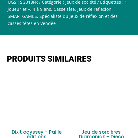
UGS :
SG018FR
Catégorie :
Jeux de société
Étiquettes :
1
joueur et +
,
4 à 9 ans
,
Casse tête
,
jeux de réflexion
,
SMARTGAMES
,
Spécialiste du jeux de réflexion et des
casses têtes en Vendée
PRODUITS SIMILAIRES
Dixit odyssey – Paille
Jeu de sorciéres
éditions
Diamoniak – Djeco