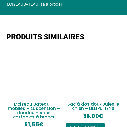
LOISEAUBATEAU
,
sa à broder
PRODUITS SIMILAIRES
L’oiseau Bateau –
Sac à dos doux Jules le
mobiles – suspension –
chien – LILLIPUTIENS
doudou – sacs
36,00
€
cartables à broder
51,55
€