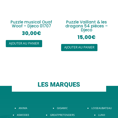
Puzzle musical Ouaf
Puzzle Vaillant & les
Woof – Djeco 01707
dragons 54 piéces –
Djeco
30,00
€
15,00
€
AJOUTER AU PANIER
AJOUTER AU PANIER
LES MARQUES
ANIMA
GIGAMIC
LOISEAUBATEAU
ASMODEE
GREATPRETENDERS
LUNII