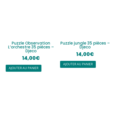
Puzzle Observation
Puzzle jungle 35 pièces –
L’orchestre 35 piéces –
Djeco
Djeco
14,00
€
14,00
€
AJOUTER AU PANIER
AJOUTER AU PANIER