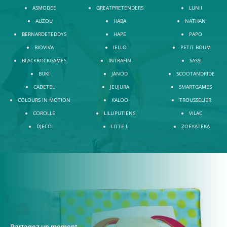
ASMODEE
GREATPRETENDERS
LUNII
AUZOU
HABA
NATHAN
BERNARDETEDDYS
HAPE
PAPO
BIOVIVA
IELLO
PETIT BOUM
BLACKROCKGAMES
INTRAFIN
SASSI
BUKI
JANOD
SCOOTANDRIDE
CADETEL
JEUJURA
SMARTGAMES
COLOURS IN MOTION
KALOO
TROUSSELIER
COROLLE
LILLIPUTIENS
VILAC
DJECO
LITTE L
ZOEYATEKA
Partagez un moment