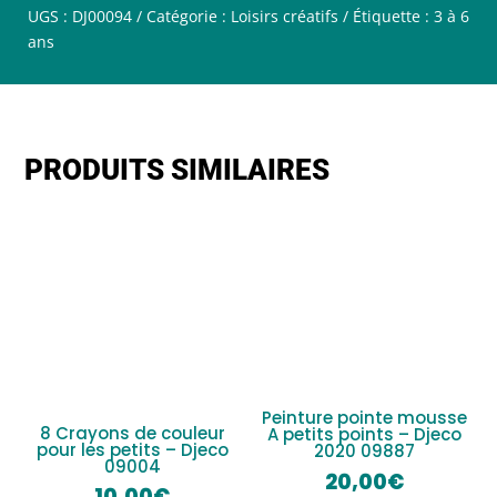
UGS :
DJ00094
Catégorie :
Loisirs créatifs
Étiquette :
3 à 6
ans
PRODUITS SIMILAIRES
Peinture pointe mousse
8 Crayons de couleur
A petits points – Djeco
pour les petits – Djeco
2020 09887
09004
20,00
€
10,00
€