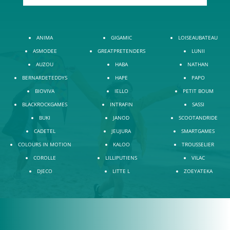
ANIMA
GIGAMIC
LOISEAUBATEAU
ASMODEE
GREATPRETENDERS
LUNII
AUZOU
HABA
NATHAN
BERNARDETEDDYS
HAPE
PAPO
BIOVIVA
IELLO
PETIT BOUM
BLACKROCKGAMES
INTRAFIN
SASSI
BUKI
JANOD
SCOOTANDRIDE
CADETEL
JEUJURA
SMARTGAMES
COLOURS IN MOTION
KALOO
TROUSSELIER
COROLLE
LILLIPUTIENS
VILAC
DJECO
LITTE L
ZOEYATEKA