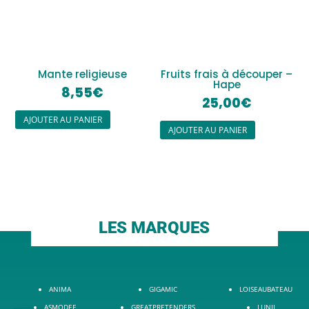
Mante religieuse
Fruits frais à découper –
Hape
8,55
€
25,00
€
AJOUTER AU PANIER
AJOUTER AU PANIER
LES MARQUES
ANIMA
GIGAMIC
LOISEAUBATEAU
ASMODEE
GREATPRETENDERS
LUNII