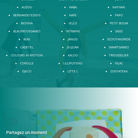
AUZOU
HABA
NATHAN
BERNARDETEDDYS
HAPE
PAPO
BIOVIVA
IELLO
PETIT BOUM
BLACKROCKGAMES
INTRAFIN
SASSI
BUKI
JANOD
SCOOTANDRIDE
CADETEL
JEUJURA
SMARTGAMES
COLOURS IN MOTION
KALOO
TROUSSELIER
COROLLE
LILLIPUTIENS
VILAC
DJECO
LITTE L
ZOEYATEKA
Partagez un moment