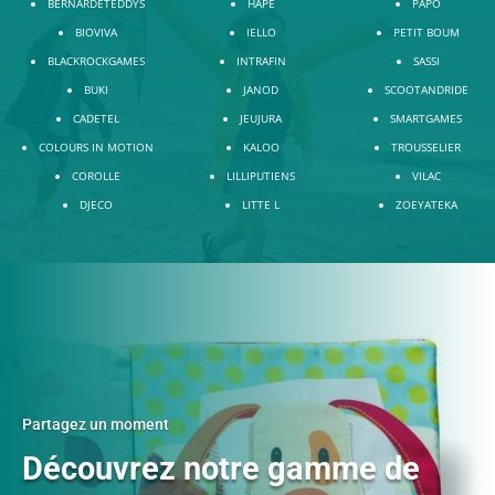
BERNARDETEDDYS
HAPE
PAPO
BIOVIVA
IELLO
PETIT BOUM
BLACKROCKGAMES
INTRAFIN
SASSI
BUKI
JANOD
SCOOTANDRIDE
CADETEL
JEUJURA
SMARTGAMES
COLOURS IN MOTION
KALOO
TROUSSELIER
COROLLE
LILLIPUTIENS
VILAC
DJECO
LITTE L
ZOEYATEKA
Partagez un moment
Découvrez notre gamme de