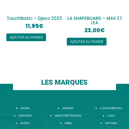
TouchBasic – Djeco 2022
LA SHAPEBOARD – MAX ET
LEA
11,95
€
23,00
€
AJOUTER AU PANIER
AJOUTER AU PANIER
LES MARQUES
ANIMA
GIGAMIC
LOISEAUBATEAU
ASMODEE
GREATPRETENDERS
LUNII
AUZOU
HABA
NATHAN