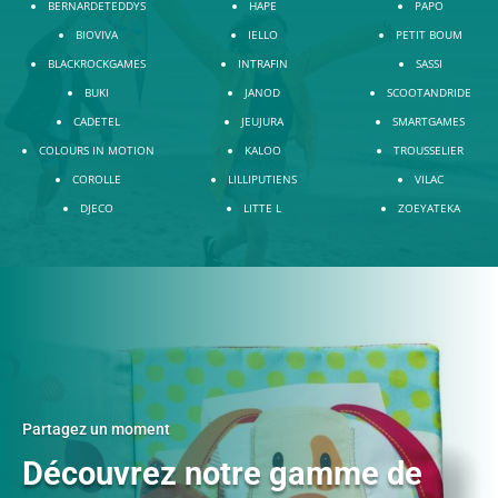
BERNARDETEDDYS
HAPE
PAPO
BIOVIVA
IELLO
PETIT BOUM
BLACKROCKGAMES
INTRAFIN
SASSI
BUKI
JANOD
SCOOTANDRIDE
CADETEL
JEUJURA
SMARTGAMES
COLOURS IN MOTION
KALOO
TROUSSELIER
COROLLE
LILLIPUTIENS
VILAC
DJECO
LITTE L
ZOEYATEKA
Partagez un moment
Découvrez notre gamme de