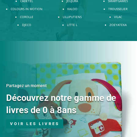
CADETEL
JEUJURA
SMARTGAMES
COLOURS IN MOTION
KALOO
TROUSSELIER
COROLLE
LILLIPUTIENS
VILAC
DJECO
LITTE L
ZOEYATEKA
Partagez un moment
Découvrez notre gamme de
livres de 0 à 8ans
VOIR LES LIVRES