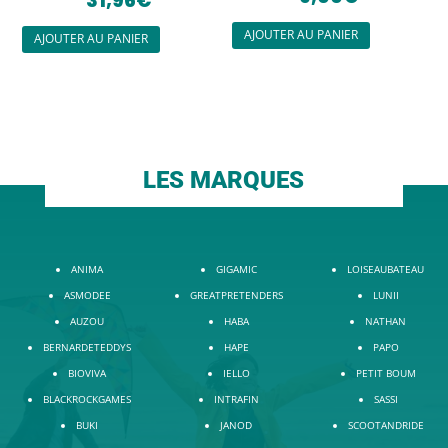
31,96
€
AJOUTER AU PANIER
AJOUTER AU PANIER
LES MARQUES
ANIMA
GIGAMIC
LOISEAUBATEAU
ASMODEE
GREATPRETENDERS
LUNII
AUZOU
HABA
NATHAN
BERNARDETEDDYS
HAPE
PAPO
BIOVIVA
IELLO
PETIT BOUM
BLACKROCKGAMES
INTRAFIN
SASSI
BUKI
JANOD
SCOOTANDRIDE