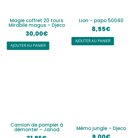
Magie coffret 20 tours
Lion – papo 50040
Mirabile magus – Djeco
8,55
€
30,00
€
AJOUTER AU PANIER
AJOUTER AU PANIER
Camion de pompier à
Mémo jungle – Djeco
démonter – Janod
9,00
€