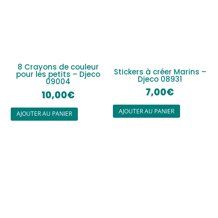
8 Crayons de couleur
Stickers à créer Marins –
pour les petits – Djeco
Djeco 08931
09004
7,00
€
10,00
€
AJOUTER AU PANIER
AJOUTER AU PANIER