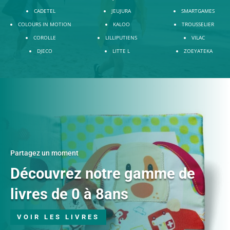
CADETEL
JEUJURA
SMARTGAMES
COLOURS IN MOTION
KALOO
TROUSSELIER
COROLLE
LILLIPUTIENS
VILAC
DJECO
LITTE L
ZOEYATEKA
Partagez un moment
Découvrez notre gamme de
livres de 0 à 8ans
VOIR LES LIVRES