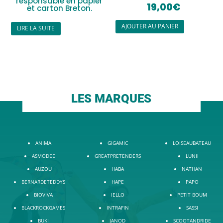
responsable en papier
19,00
€
et carton Breton.
AJOUTER AU PANIER
LIRE LA SUITE
LES MARQUES
ANIMA
GIGAMIC
LOISEAUBATEAU
ASMODEE
GREATPRETENDERS
LUNII
AUZOU
HABA
NATHAN
BERNARDETEDDYS
HAPE
PAPO
BIOVIVA
IELLO
PETIT BOUM
BLACKROCKGAMES
INTRAFIN
SASSI
BUKI
JANOD
SCOOTANDRIDE