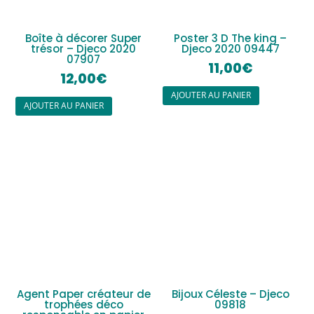
Boîte à décorer Super
Poster 3 D The king –
trésor – Djeco 2020
Djeco 2020 09447
07907
11,00
€
12,00
€
AJOUTER AU PANIER
AJOUTER AU PANIER
Agent Paper créateur de
Bijoux Céleste – Djeco
trophées déco
09818