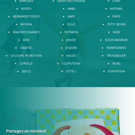
ASMODEE
GREATPRETENDERS
LUNII
AUZOU
HABA
NATHAN
BERNARDETEDDYS
HAPE
PAPO
BIOVIVA
IELLO
PETIT BOUM
BLACKROCKGAMES
INTRAFIN
SASSI
BUKI
JANOD
SCOOTANDRIDE
CADETEL
JEUJURA
SMARTGAMES
COLOURS IN MOTION
KALOO
TROUSSELIER
COROLLE
LILLIPUTIENS
VILAC
DJECO
LITTE L
ZOEYATEKA
Partagez un moment