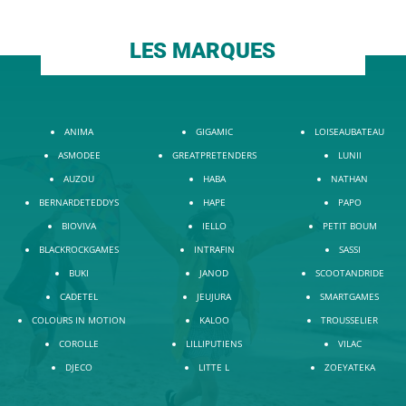
LES MARQUES
ANIMA
GIGAMIC
LOISEAUBATEAU
ASMODEE
GREATPRETENDERS
LUNII
AUZOU
HABA
NATHAN
BERNARDETEDDYS
HAPE
PAPO
BIOVIVA
IELLO
PETIT BOUM
BLACKROCKGAMES
INTRAFIN
SASSI
BUKI
JANOD
SCOOTANDRIDE
CADETEL
JEUJURA
SMARTGAMES
COLOURS IN MOTION
KALOO
TROUSSELIER
COROLLE
LILLIPUTIENS
VILAC
DJECO
LITTE L
ZOEYATEKA