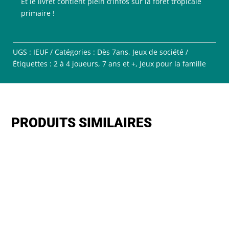
Et le livret contient plein d’infos sur la forêt tropicale
primaire !
UGS :
IEUF
Catégories :
Dès 7ans
,
Jeux de société
Étiquettes :
2 à 4 joueurs
,
7 ans et +
,
Jeux pour la famille
PRODUITS SIMILAIRES