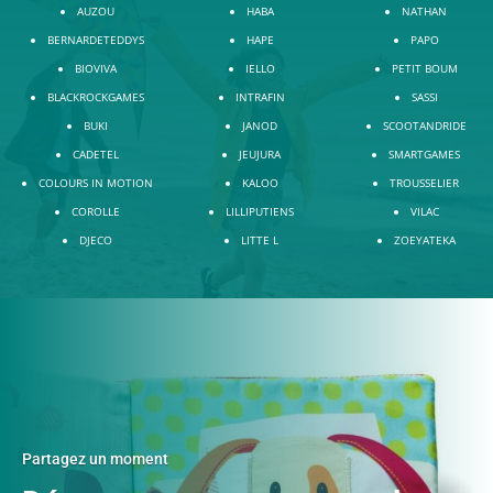
AUZOU
HABA
NATHAN
BERNARDETEDDYS
HAPE
PAPO
BIOVIVA
IELLO
PETIT BOUM
BLACKROCKGAMES
INTRAFIN
SASSI
BUKI
JANOD
SCOOTANDRIDE
CADETEL
JEUJURA
SMARTGAMES
COLOURS IN MOTION
KALOO
TROUSSELIER
COROLLE
LILLIPUTIENS
VILAC
DJECO
LITTE L
ZOEYATEKA
Partagez un moment