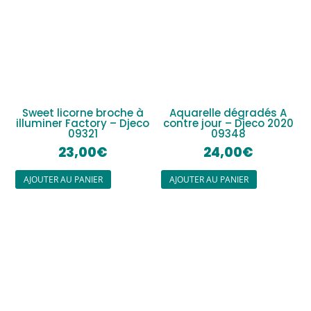
Sweet licorne broche à
Aquarelle dégradés A
illuminer Factory – Djeco
contre jour – Djeco 2020
09321
09348
23,00
€
24,00
€
AJOUTER AU PANIER
AJOUTER AU PANIER