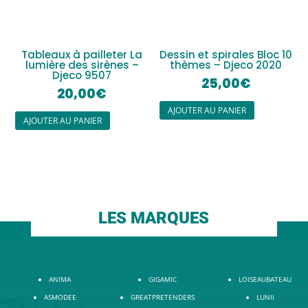
Tableaux à pailleter La
Dessin et spirales Bloc 10
lumière des sirènes –
thèmes – Djeco 2020
Djeco 9507
25,00
€
20,00
€
AJOUTER AU PANIER
AJOUTER AU PANIER
LES MARQUES
ANIMA
GIGAMIC
LOISEAUBATEAU
ASMODEE
GREATPRETENDERS
LUNII