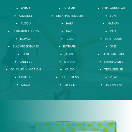
ANIMA
GIGAMIC
LOISEAUBATEAU
ASMODEE
GREATPRETENDERS
LUNII
AUZOU
HABA
NATHAN
BERNARDETEDDYS
HAPE
PAPO
BIOVIVA
IELLO
PETIT BOUM
BLACKROCKGAMES
INTRAFIN
SASSI
BUKI
JANOD
SCOOTANDRIDE
CADETEL
JEUJURA
SMARTGAMES
COLOURS IN MOTION
KALOO
TROUSSELIER
COROLLE
LILLIPUTIENS
VILAC
DJECO
LITTE L
ZOEYATEKA