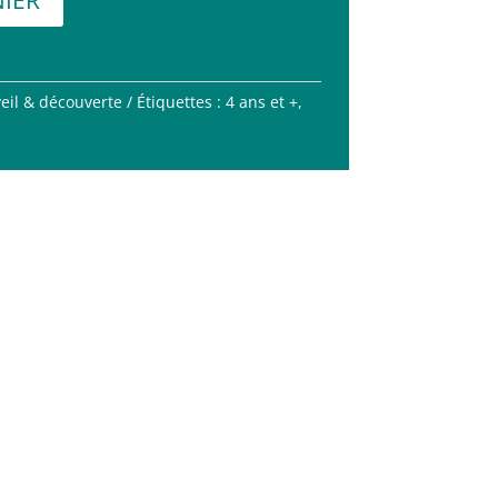
eil & découverte
Étiquettes :
4 ans et +
,