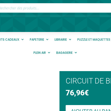
rche
ts
TITS CADEAUX
PAPETERIE
LIBRAIRIE
PUZZLE ET MAQUETTES
PLEIN AIR
BAGAGERIE
CIRCUIT DE 
76,96
€
AJOUTER AU PA