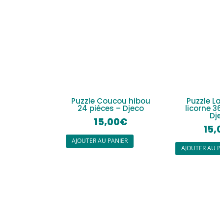
Puzzle Coucou hibou
Puzzle La
24 piéces – Djeco
licorne 3
Dj
15,00
€
15,
AJOUTER AU PANIER
AJOUTER AU 