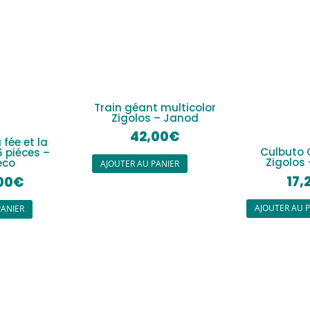
Train géant multicolor
Zigolos – Janod
42,00
€
 fée et la
Culbuto 
6 piéces –
Zigolos
eco
AJOUTER AU PANIER
17,
00
€
AJOUTER AU 
PANIER