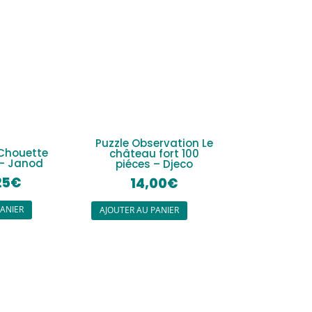
Puzzle Observation Le
Chouette
château fort 100
 – Janod
piéces – Djeco
25
€
14,00
€
PANIER
AJOUTER AU PANIER