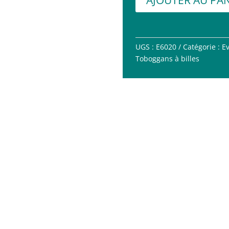
UGS :
E6020
Catégorie :
Ev
Toboggans à billes