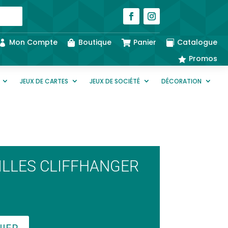
Mon Compte
Boutique
Panier
Catalogue




Promos

JEUX DE CARTES
JEUX DE SOCIÉTÉ
DÉCORATION
BILLES CLIFFHANGER
NIER