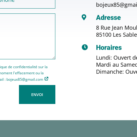
bojeux85@gmai
Adresse

8 Rue Jean Mou
85100 Les Sable
Horaires

Lundi: Ouvert d
Mardi au Samed
que de confidentialité sur la
Dimanche: Ouver
moment l'effacement ou la
mail : bojeux85@gmail.com
ENVOI