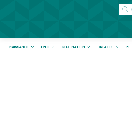
Reche
de
produi
NAISSANCE
EVEIL
IMAGINATION
CRÉATIFS
PE