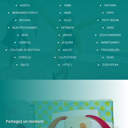
AUZOU
HABA
NATHAN
BERNARDETEDDYS
HAPE
PAPO
BIOVIVA
IELLO
PETIT BOUM
BLACKROCKGAMES
INTRAFIN
SASSI
BUKI
JANOD
SCOOTANDRIDE
CADETEL
JEUJURA
SMARTGAMES
COLOURS IN MOTION
KALOO
TROUSSELIER
COROLLE
LILLIPUTIENS
VILAC
DJECO
LITTE L
ZOEYATEKA
Partagez un moment