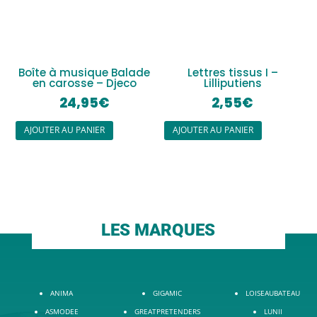
Boîte à musique Balade
Lettres tissus I –
en carosse – Djeco
Lilliputiens
24,95
€
2,55
€
AJOUTER AU PANIER
AJOUTER AU PANIER
LES MARQUES
ANIMA
GIGAMIC
LOISEAUBATEAU
ASMODEE
GREATPRETENDERS
LUNII