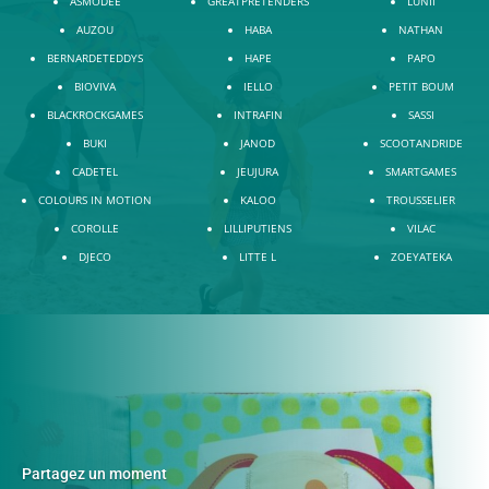
ASMODEE
GREATPRETENDERS
LUNII
AUZOU
HABA
NATHAN
BERNARDETEDDYS
HAPE
PAPO
BIOVIVA
IELLO
PETIT BOUM
BLACKROCKGAMES
INTRAFIN
SASSI
BUKI
JANOD
SCOOTANDRIDE
CADETEL
JEUJURA
SMARTGAMES
COLOURS IN MOTION
KALOO
TROUSSELIER
COROLLE
LILLIPUTIENS
VILAC
DJECO
LITTE L
ZOEYATEKA
Partagez un moment