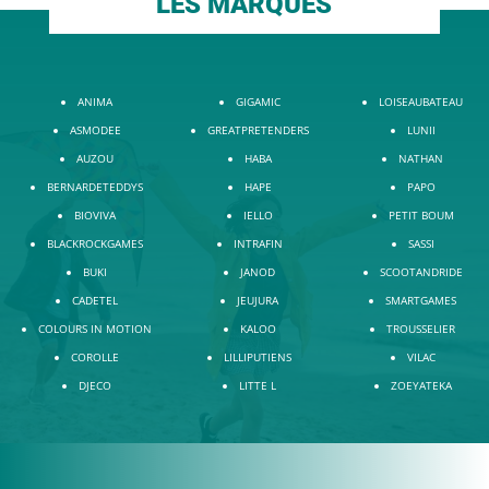
LES MARQUES
ANIMA
GIGAMIC
LOISEAUBATEAU
ASMODEE
GREATPRETENDERS
LUNII
AUZOU
HABA
NATHAN
BERNARDETEDDYS
HAPE
PAPO
BIOVIVA
IELLO
PETIT BOUM
BLACKROCKGAMES
INTRAFIN
SASSI
BUKI
JANOD
SCOOTANDRIDE
CADETEL
JEUJURA
SMARTGAMES
COLOURS IN MOTION
KALOO
TROUSSELIER
COROLLE
LILLIPUTIENS
VILAC
DJECO
LITTE L
ZOEYATEKA