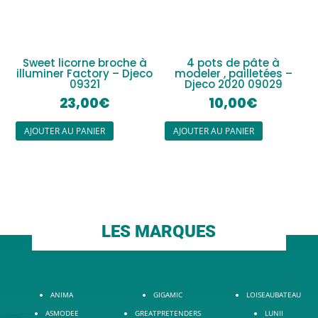
Sweet licorne broche à
4 pots de pâte à
illuminer Factory – Djeco
modeler , pailletées –
09321
Djeco 2020 09029
23,00
€
10,00
€
AJOUTER AU PANIER
AJOUTER AU PANIER
LES MARQUES
ANIMA
GIGAMIC
LOISEAUBATEAU
ASMODEE
GREATPRETENDERS
LUNII